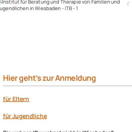
Navigation
Home
Über uns
Eltern
Jugendliche
Hier geht’s zur Anmeldung
Fachkräfte
News & Aktivitäten
für Eltern
Buchtipps & Materialien
für Jugendliche