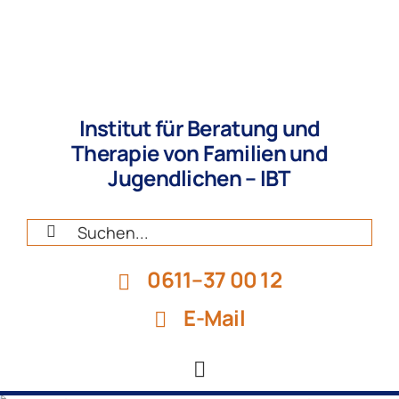
Zum
Inhalt
springen
Institut für Beratung und
Therapie von Familien und
Jugendlichen – IBT
Suche
nach:
0611–37 00 12
E-Mail
Toggle